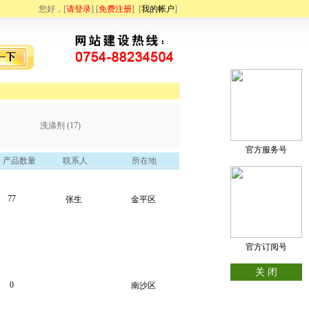
您好，[
请登录
] [
免费注册
]
[
我的帐户
]
洗涤剂 (17)
官方服务号
产品数量
联系人
所在地
77
张生
金平区
官方订阅号
关 闭
0
南沙区