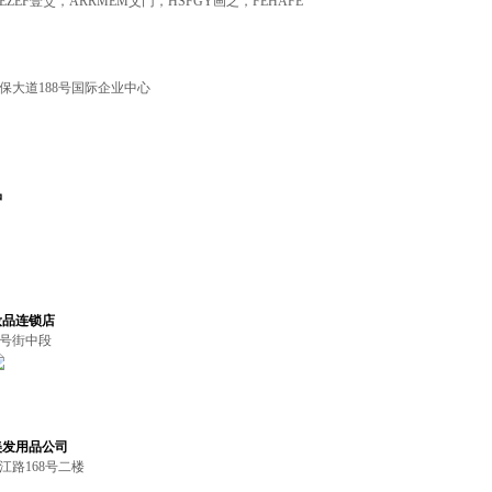
EZEF壹爻，ARRMEM艾门，HSFGY画之，FEHAFE
保大道188号国际企业中心
品
妆品连锁店
八号街中段
美发用品公司
江路168号二楼