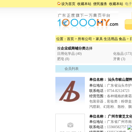
设为首页
收藏本站
便民服务
收藏本站
电子
位置：
首页
>
所有公司
>
家具 生活用品 食品
>
按
企业或商铺分类
选择
日用化学品 (40)
化妆品 (173
肥皂 (8)
牙膏 (3)
会员列表
单位名称：
汕头市岐山塑
单位地址：
广东省汕头市
联系电话：
0754-82124723
经营范围：
各种规格的膏霜
包装容器，彩妆类：粉饼盒
汽喷刷、幻彩粉、散粉、胭
单位名称： 广州市壹爻文
单位地址：
广东省广州市南
联系电话：
13360582757