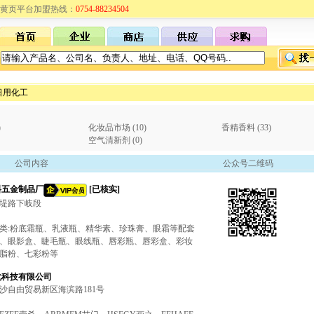
黄页平台加盟热线：
0754-88234504
日用化工
)
化妆品市场 (10)
香精香料 (33)
空气清新剂 (0)
公司内容
公众号二维码
料五金制品厂
[已核实]
护堤路下岐段
类:粉底霜瓶、乳液瓶、精华素、珍珠膏、眼霜等配套
、眼影盒、睫毛瓶、眼线瓶、唇彩瓶、唇彩盒、彩妆
脂粉、七彩粉等
化科技有限公司
沙自由贸易新区海滨路181号