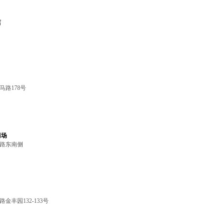
店
马路178号
商场
榕路东南侧
金丰园132-133号