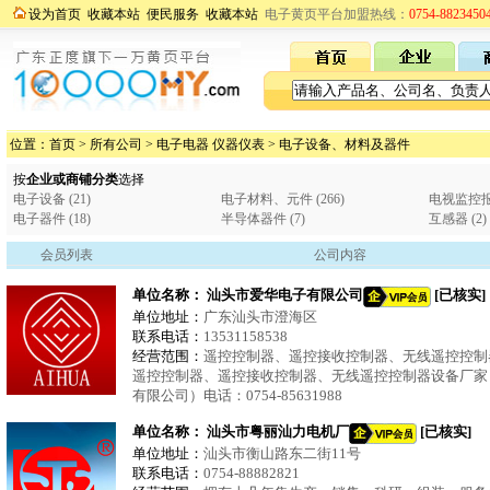
设为首页
收藏本站
便民服务
收藏本站
电子黄页平台加盟热线：
0754-8823450
位置：
首页
>
所有公司
>
电子电器 仪器仪表
>
电子设备、材料及器件
按
企业或商铺分类
选择
电子设备 (21)
电子材料、元件 (266)
电视监控报警
电子器件 (18)
半导体器件 (7)
互感器 (2)
会员列表
公司内容
单位名称：
汕头市爱华电子有限公司
[已核实]
单位地址：
广东汕头市澄海区
联系电话：
13531158538
经营范围：
遥控控制器、遥控接收控制器、无线遥控控制
遥控控制器、遥控接收控制器、无线遥控控制器设备厂家
有限公司）电话：0754-85631988
单位名称：
汕头市粤丽汕力电机厂
[已核实]
单位地址：
汕头市衡山路东二街11号
联系电话：
0754-88882821