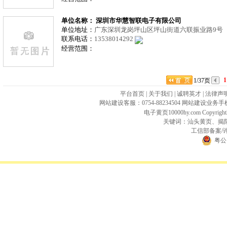
单位名称： 深圳市华慧智联电子有限公司
单位地址：
广东深圳龙岗坪山区坪山街道六联振业路9号
联系电话：
13538014292
经营范围：
1
1/37页
平台首页
|
关于我们
|
诚聘英才
|
法律声
网站建设客服：0754-88234504 网站建设业务手机
电子黄页10000hy.com Copyright
关键词：
汕头黄页
、
揭
工信部备案/
粤公网