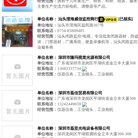
经营范围：
拥有十几年集生产、销售、科研、组装、服务
主要生产交流力矩电机、调整器等产品。
单位名称：
汕头澄海威信监控商行
[已核实]
单位地址：
汕头市澄海区益民路367号
联系电话：
0754-85808485
经营范围：
汕头闭路监控/电视，专业批发闭路器材，防
讲，门禁器材，广播系统，硬盘录像机等，汕头闭路监控
业服务商
单位名称： 深圳市隆玛视觉光源有限公司
单位地址：
广东省深圳市龙岗区平湖街道金立丰大厦308
联系电话：
13682357734
经营范围：
仪器仪表，工业镜头，工业相机
单位名称： 深圳市磊佳贸易有限公司
单位地址：
广东省深圳市龙岗区平湖街道金立丰大厦308
联系电话：
13242449659
经营范围：
仪器仪表，工业镜头，工业相机
单位名称： 深圳市磊坚光电设备有限公司
单位地址：
深圳龙岗区平湖双拥街金立丰大厦306-308